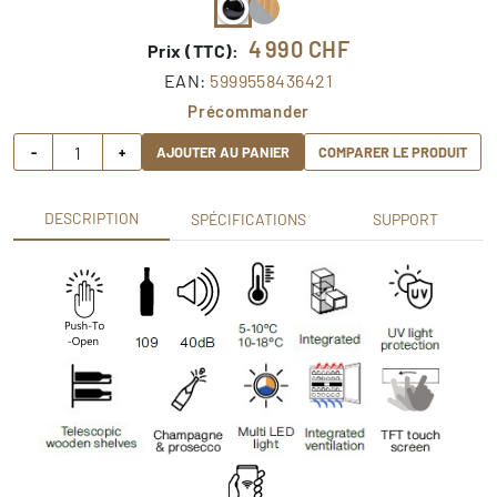
4 990
CHF
Prix (TTC):
EAN:
5999558436421
Précommander
-
+
AJOUTER AU PANIER
COMPARER LE PRODUIT
DESCRIPTION
SPÉCIFICATIONS
SUPPORT