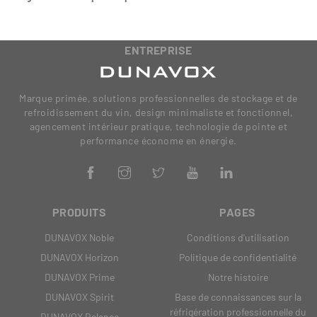
ENTREPRISE
Marque primée, solutions professionnelles de stockage et de
refroidissement du vin, design minimaliste et fonctionnel,
agencement intérieur pratique, technologie de pointe et
performance économe en énergie.
PRODUITS
PAGES
DUNAVOX Noble
Conditions d'utilisation
DUNAVOX Horizon
Politique de confidentialité
DUNAVOX Prime
Notre histoire
DUNAVOX Spirit
Base de connaissances sur la
réfrigération professionnelle du
DUNAVOX Balance