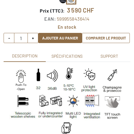
3 590
CHF
Prix (TTC):
EAN:
5999558436414
En stock
-
+
AJOUTER AU PANIER
COMPARER LE PRODUIT
DESCRIPTION
SPÉCIFICATIONS
SUPPORT